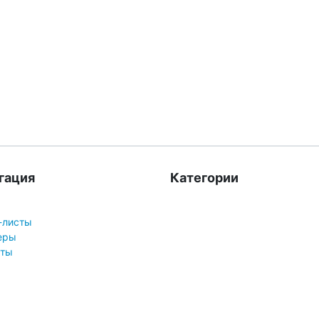
гация
Категории
-листы
еры
кты